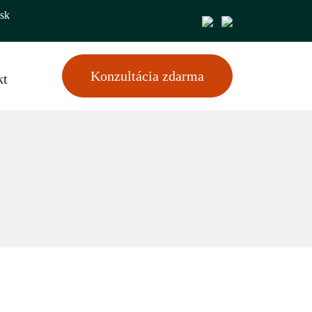
sk
Konzultácia zdarma
kt