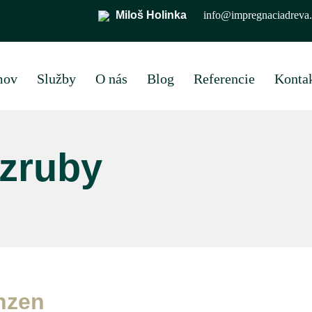
Miloš Holinka
info@impregnaciadreva.
mov
Služby
O nás
Blog
Referencie
Konta
zruby
nzen