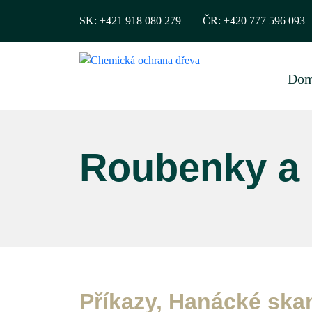
SK:
+421 918 080 279
|
ČR:
+420 777 596 093
Do
Roubenky a 
Příkazy, Hanácké ska