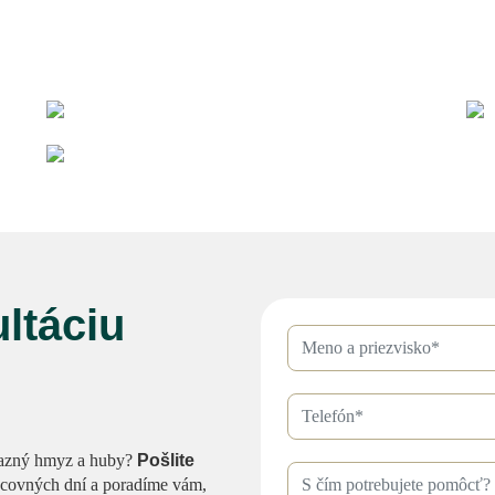
ltáciu
vokazný hmyz a huby?
Pošlite
acovných dní a poradíme vám,