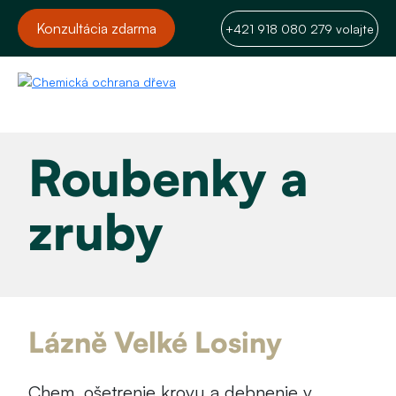
Konzultácia zdarma
+421 918 080 279 volajte
Roubenky a
zruby
Lázně Velké Losiny
Chem. ošetrenie krovu a debnenie v