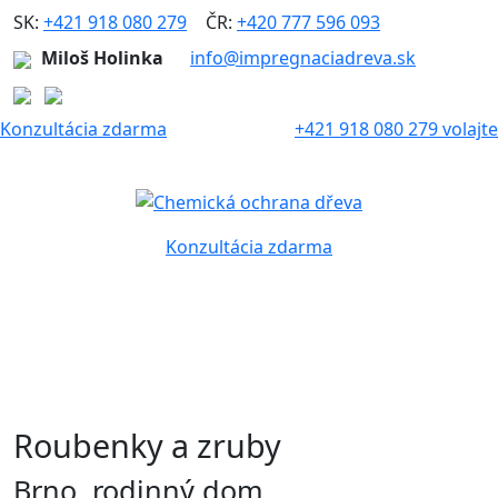
SK:
+421 918 080 279
|
ČR:
+420 777 596 093
Miloš Holinka
info@impregnaciadreva.sk
Konzultácia zdarma
+421 918 080 279 volajte
Konzultácia zdarma
Roubenky a zruby
Brno, rodinný dom