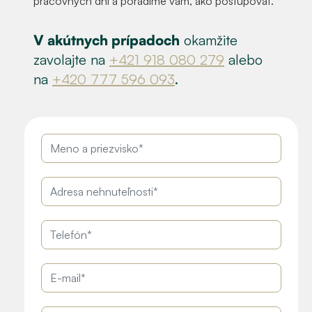
pracovných dní a poradíme vám, ako postupovať.
V akútnych prípadoch
okamžite
zavolajte na
+421 918 080 279
alebo
na
+420 777 596 093
.