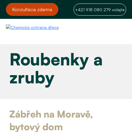
Konzultácia zdarma
+421 918 080 279 volajte
Roubenky a
zruby
Zábřeh na Moravě,
bytový dom