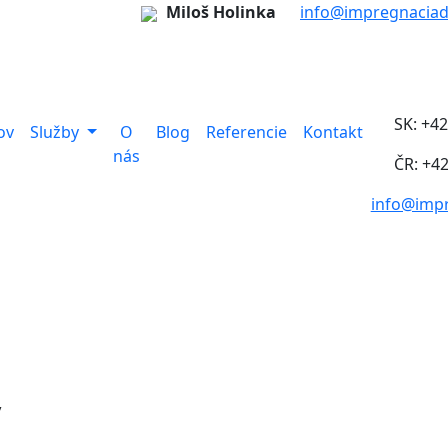
Miloš Holinka
info@impregnaciad
SK: +4
ov
Služby
O
Blog
Referencie
Kontakt
nás
ČR: +4
info@impr
y