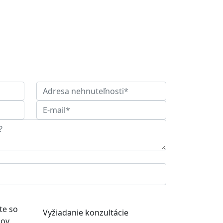
te so
Vyžiadanie konzultácie
jov
.