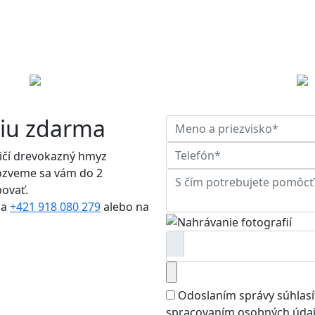
ciu zdarma
eničí drevokazný hmyz
ozveme sa vám do 2
ovať.
na
+421 918 080 279
alebo na
Odoslaním správy súhlasí
spracovaním osobných úda